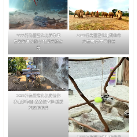
2025行為豐富化比賽季軍
2025行為豐富化比賽佳作
香港海洋公園-沙地滾筒餵食
六福村-犀牛不倒翁
器
2025行為豐富化比賽佳作
壽山動物園-蟲蟲偵查筒:狐獴
望遠轉轉樂
2025行為豐富化比賽佳作