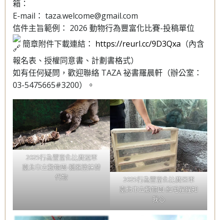
箱：
E-mail： taza.welcome@gmail.com
信件主旨範例： 2026 動物行為豐富化比賽-投稿單位
簡章附件下載連結：
https://reurl.cc/9D3Qxa
（內含
報名表、授權同意書、計劃書格式）
如有任何疑問，歡迎聯絡 TAZA 祕書羅晨軒（辦公室：
03-5475665#3200）。
2025行為豐富化比賽冠軍
臺北市立動物園-狐猴塗抹替
代物
2025行為豐富化比賽亞軍
臺北市立動物園-紅毛猩猩知
我心