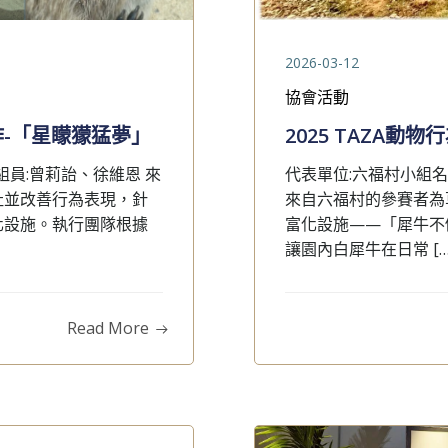
2026-03-12
協會活動
佳作-「星矇獴猛夢」
2025 TAZA
組員:曾莉詒、徐維恩 來
代表單位:六福村小組名
祉並改善行為表現，針
來自六福村的參賽者為
化設施。執行團隊根據
富化設施——「犀牛不
讓園內白犀牛在日常 […
Read More