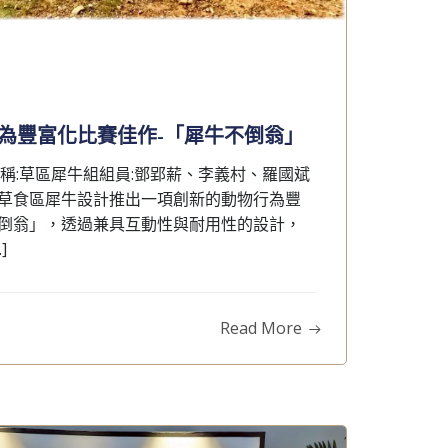
動物行為豐富化比賽佳作-「犀牛不倒翁」
稱:草區犀牛組組員:鄧郢薪、李義村、羅國斌
草食區犀牛設計推出一項創新的動物行為豐
倒翁」，透過兼具互動性與耐用性的設計，
]
Read More