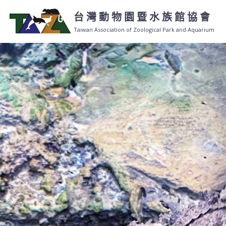
Skip
台灣動物園暨水族館協會
to
content
Taiwan Association of Zoological Park and Aquarium