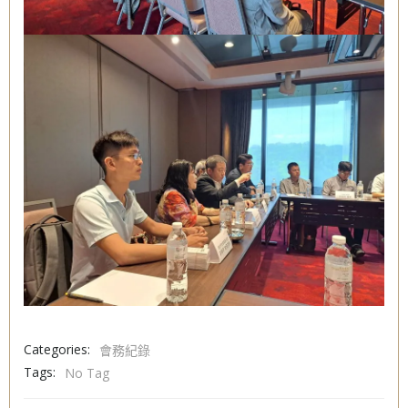
Categories:
會務紀錄
Tags:
No Tag